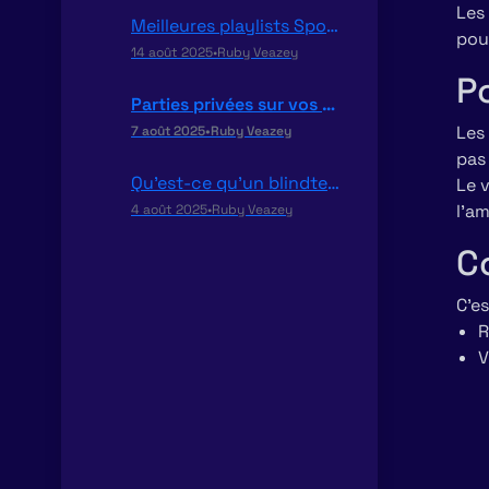
Les
Meilleures playlists Spotify & Deezer pour un blind test
pour
14 août 2025
•
Ruby Veazey
P
Parties privées sur vos playlists !
Les 
7 août 2025
•
Ruby Veazey
pas 
Qu’est-ce qu’un blindtest ?
Le v
l’am
4 août 2025
•
Ruby Veazey
C
C’es
R
V