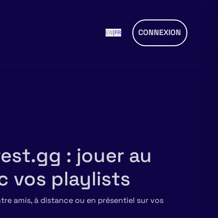
CONNEXION
EN
|
FR
est.gg : jouer au
c vos playlists
re amis, à distance ou en présentiel sur vos