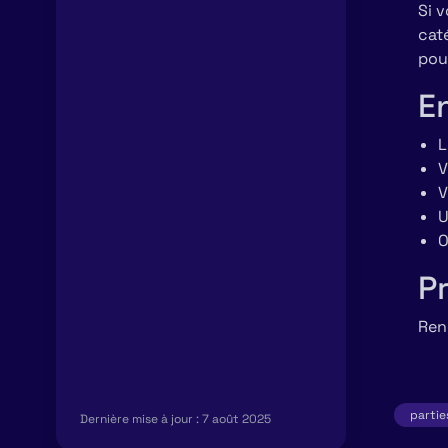
Si 
caté
pou
E
L
V
V
U
O
Pr
Ren
partie
Dernière mise à jour :
7 août 2025