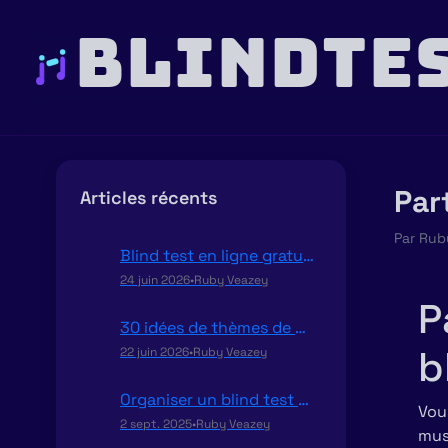
BLINDTES
Par
Articles récents
Par
Rub
Blind test en ligne gratuit et multijoueur : le guide pour jouer entre amis
24 juin 2026
•
Ruby Veazey
P
30 idées de thèmes de blind test pour animer vos soirées
b
22 juin 2026
•
Ruby Veazey
Organiser un blind test multijoueur pour un EVJF ou un EVG
Vou
2 sept. 2025
•
Ruby Veazey
mus