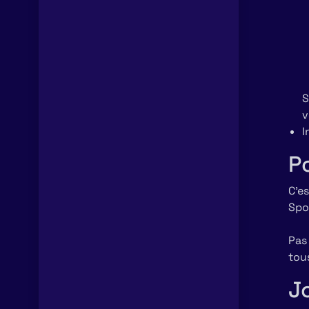
S
v
I
Po
C’es
Spo
Pas 
tou
J