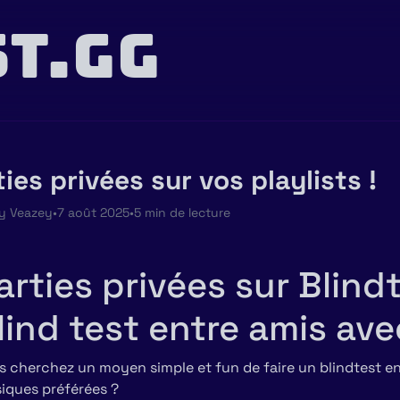
T.GG
ties privées sur vos playlists !
y Veazey
•
7 août 2025
•
5 min de lecture
arties privées sur Blindt
lind test entre amis ave
s cherchez un moyen simple et fun de faire un blindtest ent
iques préférées ?