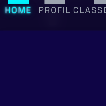
!
HOME
PROFIL
CLASS
Devine les
Amis
musiques, bats
tes amis en
Amis
Demand
+ Créer un groupe