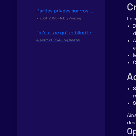
C
Parties privées sur vos playlists !
Le 
7 août 2025
•
Ruby Veazey
D
Qu’est-ce qu’un blindtest ?
d
A
4 août 2025
•
Ruby Veazey
e
M
C
A
S
r
S
Ain
des 
Op