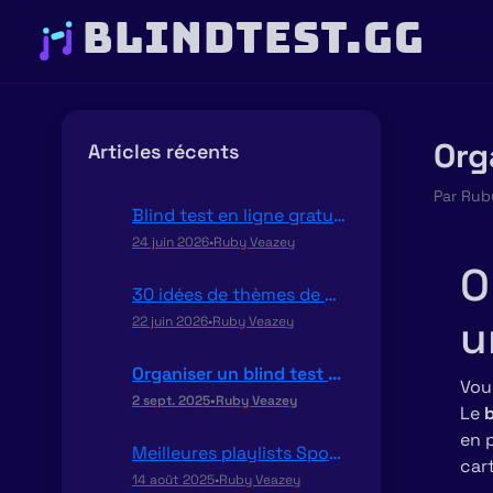
BLINDTEST.GG
Org
Articles récents
Par
Rub
Blind test en ligne gratuit et multijoueur : le guide pour jouer entre amis
24 juin 2026
•
Ruby Veazey
O
30 idées de thèmes de blind test pour animer vos soirées
u
22 juin 2026
•
Ruby Veazey
Organiser un blind test multijoueur pour un EVJF ou un EVG
Vou
2 sept. 2025
•
Ruby Veazey
Le
b
en p
Meilleures playlists Spotify & Deezer pour un blind test
cart
14 août 2025
•
Ruby Veazey