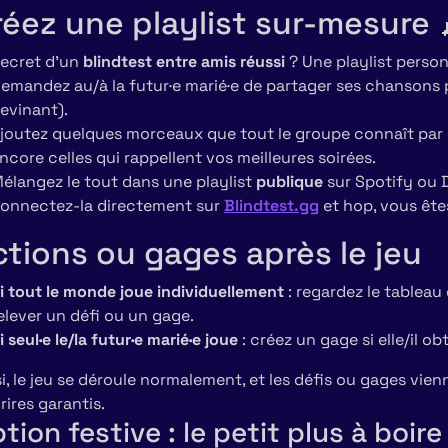
réez une playlist sur-mesure 
secret d’un
blindtest entre amis réussi
? Une playlist person
emandez au/à la futur·e marié·e de partager ses chansons p
evinant).
joutez quelques morceaux que tout le groupe connaît par
ncore celles qui rappellent vos meilleures soirées.
élangez le tout dans une playlist
publique
sur Spotify ou 
onnectez-la directement sur
Blindtest.gg
et hop, vous êtes
ctions ou gages après le jeu
i tout le monde joue individuellement
: regardez le tableau 
elever un défi ou un gage.
i seul·e le/la futur·e marié·e joue
: créez un gage si elle/il 
si, le jeu se déroule normalement, et les défis ou gages vie
rires garantis.
tion festive : le petit plus à boire